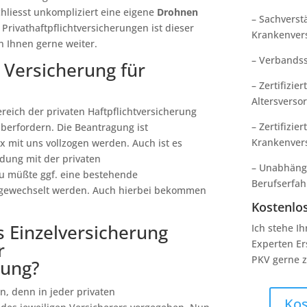
hliesst unkompliziert eine eigene
Drohnen
– Sachverst
n Privathaftpflichtversicherungen ist dieser
Krankenver
en Ihnen gerne weiter.
– Verbandss
 Versicherung für
– Zertifizie
Altersverso
Bereich der privaten Haftpflichtversicherung
– Zertifizie
überfordern. Die Beantragung ist
Krankenver
x mit uns vollzogen werden. Auch ist es
dung mit der privaten
– Unabhängi
zu müßte ggf. eine bestehende
Berufserfa
r gewechselt werden. Auch hierbei bekommen
Kostenlo
 Einzelversicherung
Ich stehe I
Experten Er
r
PKV gerne z
rung?
en, denn in jeder privaten
Kos