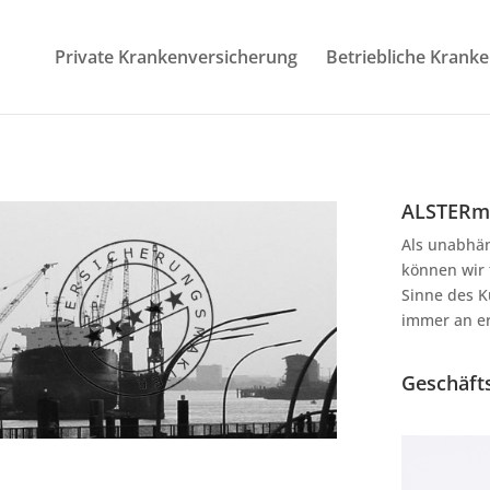
Private Krankenversicherung
Betriebliche Krank
ALSTERma
Als unabhä
können wir 
Sinne des K
immer an ers
Geschäft