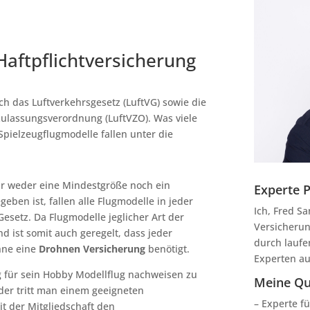
aftpflichtversicherung
ch das Luftverkehrsgesetz (LuftVG) sowie die
zulassungsverordnung (LuftVZO). Was viele
pielzeugflugmodelle fallen unter die
r weder eine Mindestgröße noch ein
Experte 
ben ist, fallen alle Flugmodelle in jeder
Ich, Fred S
esetz. Da Flugmodelle jeglicher Art der
Versicheru
d ist somit auch geregelt, dass jeder
durch laufe
ohne eine
Drohnen Versicherung
benötigt.
Experten au
g für sein Hobby Modellflug nachweisen zu
Meine Qua
r tritt man einem geeigneten
– Experte f
t der Mitgliedschaft den