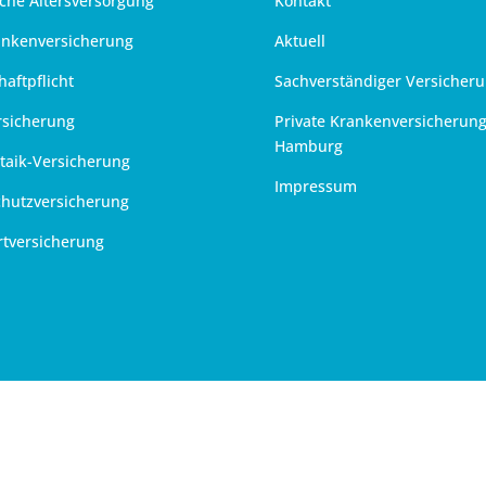
iche Altersversorgung
Kontakt
ankenversicherung
Aktuell
haftpflicht
Sachverständiger Versicher
rsicherung
Private Krankenversicherun
Hamburg
taik-Versicherung
Impressum
chutzversicherung
rtversicherung